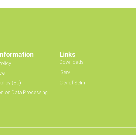
Information
Links
Downloads
Policy
iServ
ice
olicy (EU)
City of Selm
on on Data Processing