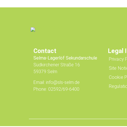
Contact
Legal 
Selma-Lagerlöf Sekundarschule
Privacy 
Südkirchener Straße 16
Site Not
59379 Selm
Cookie P
Email: info@sls-selm.de
Regulati
Phone: 02592/69-6400