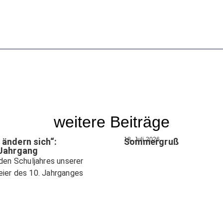
weitere Beiträge
18. Juli 2026
 ändern sich“:
Sommergruß
 Jahrgang
eden Schuljahres unserer
eier des 10. Jahrganges