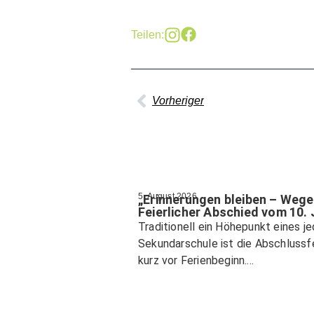
Teilen:
Vorheriger
5. August 2026
„Erinnerungen bleiben – Wege
Feierlicher Abschied vom 10.
Traditionell ein Höhepunkt eines j
Sekundarschule ist die Abschlussf
kurz vor Ferienbeginn....