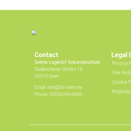
Contact
Legal 
Selma-Lagerlöf Sekundarschule
Privacy 
Südkirchener Straße 16
Site Not
59379 Selm
Cookie P
Email: info@sls-selm.de
Regulati
Phone: 02592/69-6400