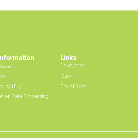
Information
Links
Downloads
Policy
iServ
ice
olicy (EU)
City of Selm
on on Data Processing