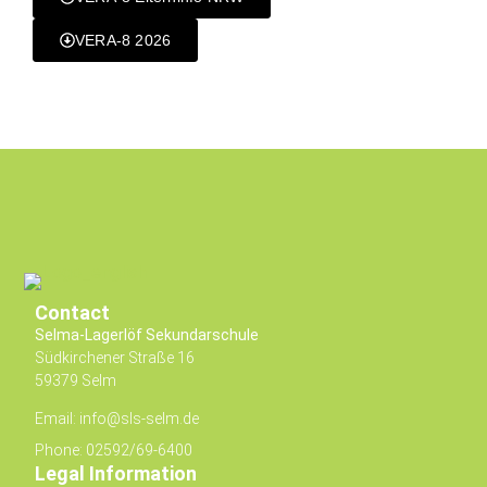
VERA-8 2026
Contact
Selma-Lagerlöf Sekundarschule
Südkirchener Straße 16
59379 Selm
Email: info@sls-selm.de
Phone: 02592/69-6400
Legal Information